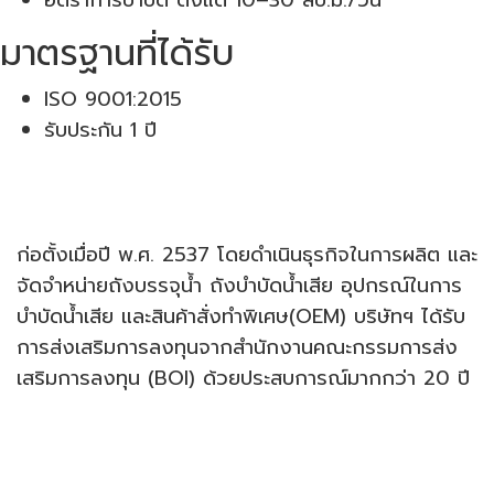
อัตราการบำบัด ตั้งแต่ 10–30 ลบ.ม./วัน
มาตรฐานที่ได้รับ
ISO 9001:2015
รับประกัน 1 ปี
บริษัท มาร์เท็ค โปรดักส์ จำกัด
ก่อตั้งเมื่อปี พ.ศ. 2537 โดยดำเนินธุรกิจในการผลิต และ
จัดจำหน่ายถังบรรจุน้ำ ถังบำบัดน้ำเสีย อุปกรณ์ในการ
บำบัดน้ำเสีย และสินค้าสั่งทำพิเศษ(OEM) บริษัทฯ ได้รับ
การส่งเสริมการลงทุนจากสำนักงานคณะกรรมการส่ง
เสริมการลงทุน (BOI) ด้วยประสบการณ์มากกว่า 20 ปี
ติดต่อเรา
ที่อยู่ : 192 หมู่ 1 ถ.มิตรภาพ ต.สำราญ อ.เมือง