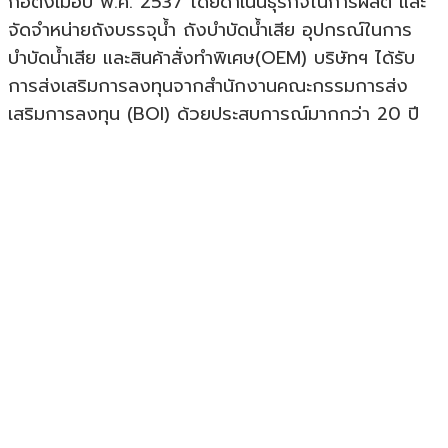
ก่อตั้งเมื่อปี พ.ศ. 2537 โดยดำเนินธุรกิจในการผลิต และ
จัดจำหน่ายถังบรรจุน้ำ ถังบำบัดน้ำเสีย อุปกรณ์ในการ
บำบัดน้ำเสีย และสินค้าสั่งทำพิเศษ(OEM) บริษัทฯ ได้รับ
การส่งเสริมการลงทุนจากสำนักงานคณะกรรมการส่ง
เสริมการลงทุน (BOI) ด้วยประสบการณ์มากกว่า 20 ปี
ติดต่อเรา
ที่อยู่ : 192 หมู่ 1 ถ.มิตรภาพ ต.สำราญ อ.เมือง
จ.ขอนแก่น 40000
เบอร์โทร : 043-393575-7
เบอร์แฟกซ์ : 043-393574
มือถือ : 090-0290623
อีเมล : sales@martech-products.co.th
LINE ID: @martechproducts